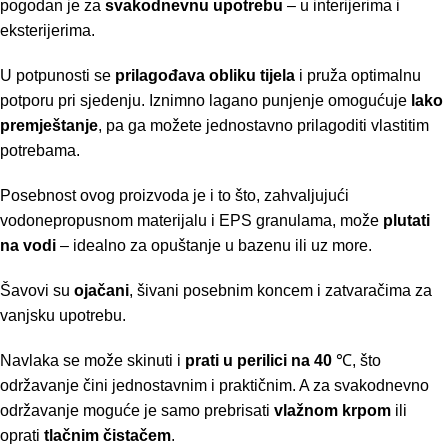
pogodan je za
svakodnevnu upotrebu
– u interijerima i
eksterijerima.
U potpunosti se
prilagođava obliku tijela
i pruža optimalnu
potporu pri sjedenju. Iznimno lagano punjenje omogućuje
lako
premještanje
, pa ga možete jednostavno prilagoditi vlastitim
potrebama.
Posebnost ovog proizvoda je i to što, zahvaljujući
vodonepropusnom materijalu i EPS granulama, može
plutati
na vodi
– idealno za opuštanje u bazenu ili uz more.
Šavovi su
ojačani
, šivani posebnim koncem i zatvaračima za
vanjsku upotrebu.
Navlaka se može skinuti i
prati u perilici na 40
℃, što
održavanje čini jednostavnim i praktičnim. A za svakodnevno
održavanje moguće je samo prebrisati
vlažnom krpom
ili
oprati
tlačnim čistačem
.