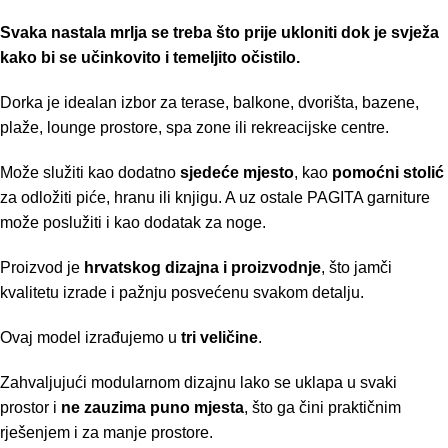
Svaka nastala mrlja se treba što prije ukloniti dok je svježa
kako bi se učinkovito i temeljito očistilo.
Dorka je idealan izbor za terase, balkone, dvorišta, bazene,
plaže, lounge prostore, spa zone ili rekreacijske centre.
Može služiti kao dodatno
sjedeće mjesto
, kao
pomoćni stolić
za odložiti piće, hranu ili knjigu. A uz ostale PAGITA garniture
može poslužiti i kao dodatak za noge.
Proizvod je
hrvatskog dizajna i proizvodnje
, što jamči
kvalitetu izrade i pažnju posvećenu svakom detalju.
Ovaj model izrađujemo u
tri veličine
.
Zahvaljujući modularnom dizajnu lako se uklapa u svaki
prostor i
ne zauzima puno mjesta
, što ga čini praktičnim
rješenjem i za manje prostore.