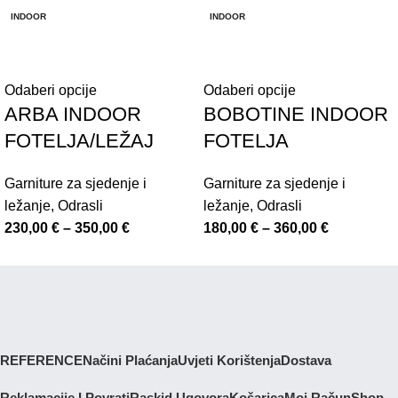
INDOOR
INDOOR
Odaberi opcije
Odaberi opcije
ARBA INDOOR
BOBOTINE INDOOR
FOTELJA/LEŽAJ
FOTELJA
Garniture za sjedenje i
Garniture za sjedenje i
ležanje
,
Odrasli
ležanje
,
Odrasli
230,00
€
–
350,00
€
180,00
€
–
360,00
€
REFERENCE
Načini Plaćanja
Uvjeti Korištenja
Dostava
Reklamacije I Povrati
Raskid Ugovora
Košarica
Moj Račun
Shop