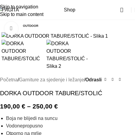
Skip to navigation
Shop
Skip to main content
OUTDOOR
Click to enlarge
Početna
Garniture za sjedenje i ležanje
Odrasli
DORKA OUTDOOR TABURE/STOLIĆ
190,00
€
–
250,00
€
Boja ne blijedi na suncu
Vodonepropusno
Otporno na mrlje