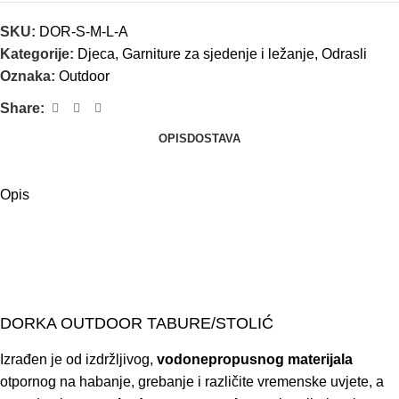
SKU:
DOR-S-M-L-A
Kategorije:
Djeca
,
Garniture za sjedenje i ležanje
,
Odrasli
Oznaka:
Outdoor
Share:
OPIS
DOSTAVA
Opis
DORKA OUTDOOR TABURE/STOLIĆ
Izrađen je od izdržljivog,
vodonepropusnog materijala
otpornog na habanje, grebanje i različite vremenske uvjete, a