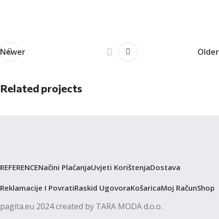
Newer
Older
Related projects
GARNITURE ZA SJEDENJE I LEŽANJE
Pagita
REFERENCE
Načini Plaćanja
Uvjeti Korištenja
Dostava
Reklamacije I Povrati
Raskid Ugovora
Košarica
Moj Račun
Shop
pagita.eu 2024 created by TARA MODA d.o.o.