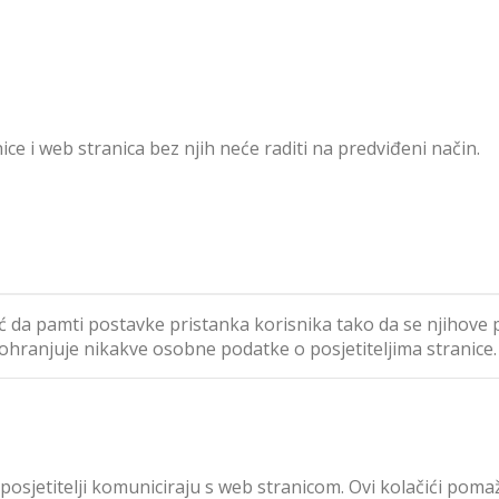
ce i web stranica bez njih neće raditi na predviđeni način.
ć da pamti postavke pristanka korisnika tako da se njihove 
 pohranjuje nikakve osobne podatke o posjetiteljima stranice.
ji posjetitelji komuniciraju s web stranicom. Ovi kolačići p