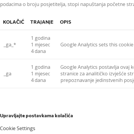
podacima o broju posjetitelja, stopi napuštanja početne stra
KOLAČIĆ
TRAJANJE
OPIS
1 godina
_ga_*
1 mjesec
Google Analytics sets this cookie
4 dana
1 godina
Google Analytics postavlja ovaj 
_ga
1 mjesec
stranice za analitičko izvješće s
4 dana
prepoznavanje jedinstvenih posjet
Upravljajte postavkama kolačića
Cookie Settings