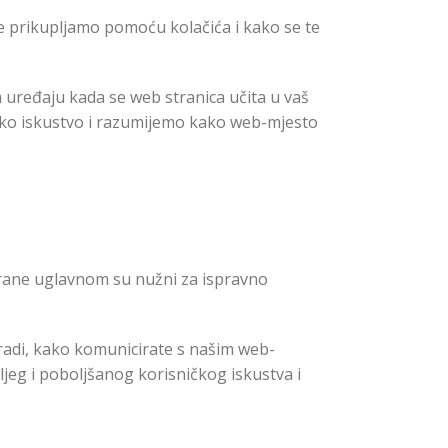
oje prikupljamo pomoću kolačića i kako se te
m uređaju kada se web stranica učita u vaš
ičko iskustvo i razumijemo kako web-mjesto
 strane uglavnom su nužni za ispravno
radi, kako komunicirate s našim web-
jeg i poboljšanog korisničkog iskustva i