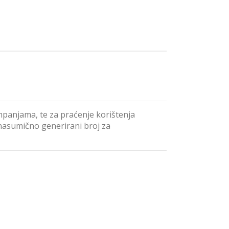
ampanjama, te za praćenje korištenja
e nasumično generirani broj za