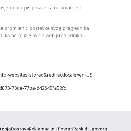
jetite natpis pristanka na kolačiće i
žete promijeniti postavke svog preglednika
ti kolačiće iz glavnih web preglednika.
info-websites-stored&redirectlocale=en-US
f-d873-78de-77ba-d42645fa52fc
štenja
Dostava
Reklamacije I Povrati
Raskid Ugovora