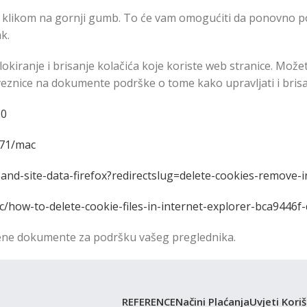
 klikom na gornji gumb. To će vam omogućiti da ponovno pos
k.
 blokiranje i brisanje kolačića koje koriste web stranice. Mo
oveznice na dokumente podrške o tome kako upravljati i brisa
50
471/mac
-and-site-data-firefox?redirectslug=delete-cookies-remove-
ic/how-to-delete-cookie-files-in-internet-explorer-bca9446
užbene dokumente za podršku vašeg preglednika.
REFERENCE
Načini Plaćanja
Uvjeti Kori