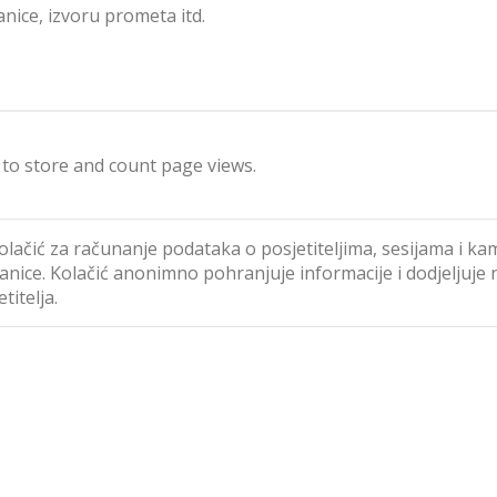
nice, izvoru prometa itd.
 to store and count page views.
kolačić za računanje podataka o posjetiteljima, sesijama i k
tranice. Kolačić anonimno pohranjuje informacije i dodjeljuj
itelja.