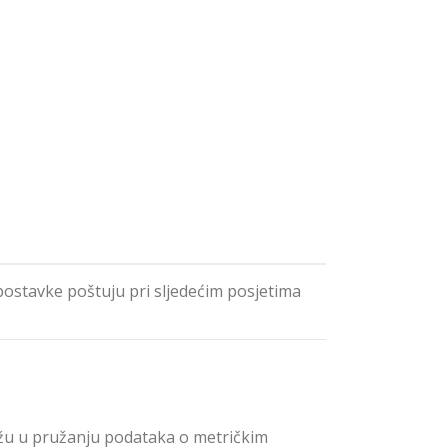
postavke poštuju pri sljedećim posjetima
omažu u pružanju podataka o metričkim