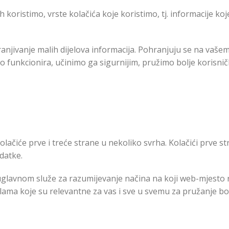
ih koristimo, vrste kolačića koje koristimo, tj. informacije k
ranjivanje malih dijelova informacija. Pohranjuju se na vaše
o funkcionira, učinimo ga sigurnijim, pružimo bolje korisn
kolačiće prve i treće strane u nekoliko svrha. Kolačići prve
datke.
 uglavnom služe za razumijevanje načina na koji web-mjesto 
ama koje su relevantne za vas i sve u svemu za pružanje bol