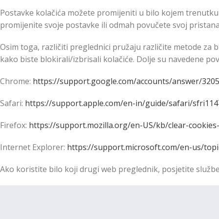
Postavke kolačića možete promijeniti u bilo kojem trenutku
promijenite svoje postavke ili odmah povučete svoj pristana
Osim toga, različiti preglednici pružaju različite metode za
kako biste blokirali/izbrisali kolačiće. Dolje su navedene p
Chrome:
https://support.google.com/accounts/answer/320
Safari:
https://support.apple.com/en-in/guide/safari/sfri11
Firefox:
https://support.mozilla.org/en-US/kb/clear-cookies
Internet Explorer:
https://support.microsoft.com/en-us/top
Ako koristite bilo koji drugi web preglednik, posjetite sl