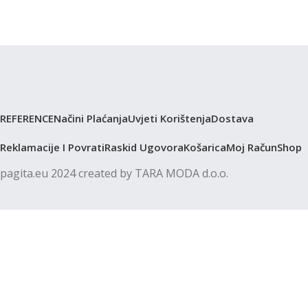
REFERENCE
Načini Plaćanja
Uvjeti Korištenja
Dostava
Reklamacije I Povrati
Raskid Ugovora
Košarica
Moj Račun
Shop
pagita.eu 2024 created by TARA MODA d.o.o.